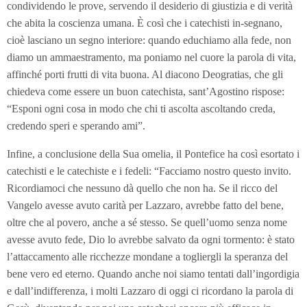
condividendo le prove, servendo il desiderio di giustizia e di verità
che abita la coscienza umana. È così che i catechisti in-segnano,
cioè lasciano un segno interiore: quando educhiamo alla fede, non
diamo un ammaestramento, ma poniamo nel cuore la parola di vita,
affinché porti frutti di vita buona. Al diacono Deogratias, che gli
chiedeva come essere un buon catechista, sant’Agostino rispose:
“Esponi ogni cosa in modo che chi ti ascolta ascoltando creda,
credendo speri e sperando ami”.
Infine, a conclusione della Sua omelia, il Pontefice ha così esortato i
catechisti e le catechiste e i fedeli: “Facciamo nostro questo invito.
Ricordiamoci che nessuno dà quello che non ha. Se il ricco del
Vangelo avesse avuto carità per Lazzaro, avrebbe fatto del bene,
oltre che al povero, anche a sé stesso. Se quell’uomo senza nome
avesse avuto fede, Dio lo avrebbe salvato da ogni tormento: è stato
l’attaccamento alle ricchezze mondane a togliergli la speranza del
bene vero ed eterno. Quando anche noi siamo tentati dall’ingordigia
e dall’indifferenza, i molti Lazzaro di oggi ci ricordano la parola di