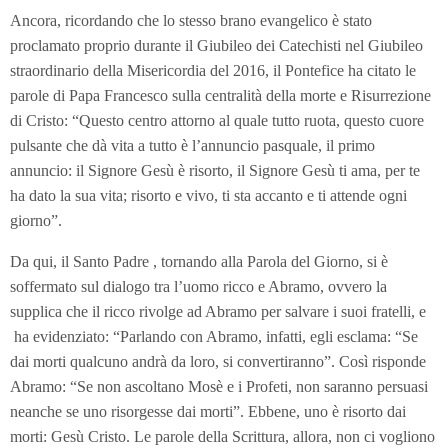
Ancora, ricordando che lo stesso brano evangelico è stato
proclamato proprio durante il Giubileo dei Catechisti nel Giubileo
straordinario della Misericordia del 2016, il Pontefice ha citato le
parole di Papa Francesco sulla centralità della morte e Risurrezione
di Cristo: “Questo centro attorno al quale tutto ruota, questo cuore
pulsante che dà vita a tutto è l’annuncio pasquale, il primo
annuncio: il Signore Gesù è risorto, il Signore Gesù ti ama, per te
ha dato la sua vita; risorto e vivo, ti sta accanto e ti attende ogni
giorno”.
Da qui, il Santo Padre , tornando alla Parola del Giorno, si è
soffermato sul dialogo tra l’uomo ricco e Abramo, ovvero la
supplica che il ricco rivolge ad Abramo per salvare i suoi fratelli, e
ha evidenziato: “Parlando con Abramo, infatti, egli esclama: “Se
dai morti qualcuno andrà da loro, si convertiranno”. Così risponde
Abramo: “Se non ascoltano Mosè e i Profeti, non saranno persuasi
neanche se uno risorgesse dai morti”. Ebbene, uno è risorto dai
morti: Gesù Cristo. Le parole della Scrittura, allora, non ci vogliono