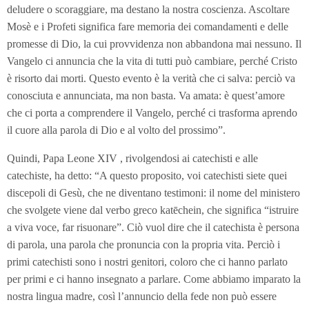
deludere o scoraggiare, ma destano la nostra coscienza. Ascoltare
Mosè e i Profeti significa fare memoria dei comandamenti e delle
promesse di Dio, la cui provvidenza non abbandona mai nessuno. Il
Vangelo ci annuncia che la vita di tutti può cambiare, perché Cristo
è risorto dai morti. Questo evento è la verità che ci salva: perciò va
conosciuta e annunciata, ma non basta. Va amata: è quest’amore
che ci porta a comprendere il Vangelo, perché ci trasforma aprendo
il cuore alla parola di Dio e al volto del prossimo”.
Quindi, Papa Leone XIV , rivolgendosi ai catechisti e alle
catechiste, ha detto: “A questo proposito, voi catechisti siete quei
discepoli di Gesù, che ne diventano testimoni: il nome del ministero
che svolgete viene dal verbo greco katēchein, che significa “istruire
a viva voce, far risuonare”. Ciò vuol dire che il catechista è persona
di parola, una parola che pronuncia con la propria vita. Perciò i
primi catechisti sono i nostri genitori, coloro che ci hanno parlato
per primi e ci hanno insegnato a parlare. Come abbiamo imparato la
nostra lingua madre, così l’annuncio della fede non può essere