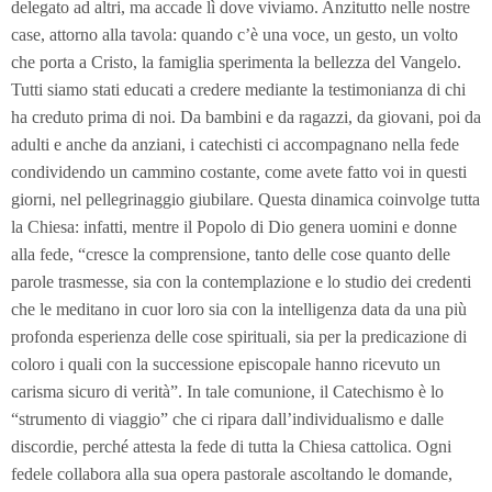
delegato ad altri, ma accade lì dove viviamo. Anzitutto nelle nostre
case, attorno alla tavola: quando c’è una voce, un gesto, un volto
che porta a Cristo, la famiglia sperimenta la bellezza del Vangelo.
Tutti siamo stati educati a credere mediante la testimonianza di chi
ha creduto prima di noi. Da bambini e da ragazzi, da giovani, poi da
adulti e anche da anziani, i catechisti ci accompagnano nella fede
condividendo un cammino costante, come avete fatto voi in questi
giorni, nel pellegrinaggio giubilare. Questa dinamica coinvolge tutta
la Chiesa: infatti, mentre il Popolo di Dio genera uomini e donne
alla fede, “cresce la comprensione, tanto delle cose quanto delle
parole trasmesse, sia con la contemplazione e lo studio dei credenti
che le meditano in cuor loro sia con la intelligenza data da una più
profonda esperienza delle cose spirituali, sia per la predicazione di
coloro i quali con la successione episcopale hanno ricevuto un
carisma sicuro di verità”. In tale comunione, il Catechismo è lo
“strumento di viaggio” che ci ripara dall’individualismo e dalle
discordie, perché attesta la fede di tutta la Chiesa cattolica. Ogni
fedele collabora alla sua opera pastorale ascoltando le domande,