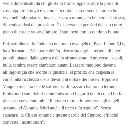
viene dimenticato da chi gli sta di fronte, appena oltre la porta di
casa, eppure Dio gli è vicino e ricorda il suo nome. L’uomo che
vive nell’abbondanza, invece, è senza nome, perché perde sé stesso,
dimenticandosi del prossimo. È disperso nei pensieri del suo cuore,
pieno di cose e vuoto d’amore. I suoi beni non lo rendono buono”.
Poi, sottolineando l’attualità del brano evangelico, Papa Leone XIV,
ha affermato: “Alle porte dell’opulenza sta oggi la miseria di interi
popoli, piagati dalla guerra e dallo sfruttamento. Attraverso i secoli,
nulla sembra essere cambiato: quanti Lazzaro muoiono davanti
all’ingordigia che scorda la giustizia, al profitto che calpesta la
carità, alla ricchezza cieca davanti al dolore dei miseri! Eppure il
Vangelo assicura che le sofferenze di Lazzaro hanno un termine.
Finiscono i suoi dolori come finiscono i bagordi del ricco, e Dio fa
giustizia verso entrambi: “Il povero morì e fu portato dagli angeli
accanto ad Abramo. Morì anche il ricco e fu sepolto”. Senza
stancarsi, la Chiesa annuncia questa parola del Signore, affinché
converta i nostri cuori”.