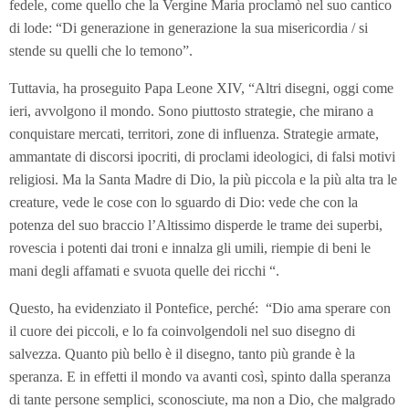
fedele, come quello che la Vergine Maria proclamò nel suo cantico
di lode: “Di generazione in generazione la sua misericordia / si
stende su quelli che lo temono”.
Tuttavia, ha proseguito Papa Leone XIV, “Altri disegni, oggi come
ieri, avvolgono il mondo. Sono piuttosto strategie, che mirano a
conquistare mercati, territori, zone di influenza. Strategie armate,
ammantate di discorsi ipocriti, di proclami ideologici, di falsi motivi
religiosi. Ma la Santa Madre di Dio, la più piccola e la più alta tra le
creature, vede le cose con lo sguardo di Dio: vede che con la
potenza del suo braccio l’Altissimo disperde le trame dei superbi,
rovescia i potenti dai troni e innalza gli umili, riempie di beni le
mani degli affamati e svuota quelle dei ricchi “.
Questo, ha evidenziato il Pontefice, perché: “Dio ama sperare con
il cuore dei piccoli, e lo fa coinvolgendoli nel suo disegno di
salvezza. Quanto più bello è il disegno, tanto più grande è la
speranza. E in effetti il mondo va avanti così, spinto dalla speranza
di tante persone semplici, sconosciute, ma non a Dio, che malgrado