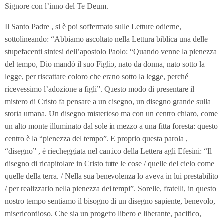
Signore con l’inno del Te Deum.
Il Santo Padre , si è poi soffermato sulle Letture odierne,
sottolineando: “Abbiamo ascoltato nella Lettura biblica una delle
stupefacenti sintesi dell’apostolo Paolo: “Quando venne la pienezza
del tempo, Dio mandò il suo Figlio, nato da donna, nato sotto la
legge, per riscattare coloro che erano sotto la legge, perché
ricevessimo l’adozione a figli”. Questo modo di presentare il
mistero di Cristo fa pensare a un disegno, un disegno grande sulla
storia umana. Un disegno misterioso ma con un centro chiaro, come
un alto monte illuminato dal sole in mezzo a una fitta foresta: questo
centro è la “pienezza del tempo”. E proprio questa parola ,
“disegno” , è riecheggiata nel cantico della Lettera agli Efesini: “Il
disegno di ricapitolare in Cristo tutte le cose / quelle del cielo come
quelle della terra. / Nella sua benevolenza lo aveva in lui prestabilito
/ per realizzarlo nella pienezza dei tempi”. Sorelle, fratelli, in questo
nostro tempo sentiamo il bisogno di un disegno sapiente, benevolo,
misericordioso. Che sia un progetto libero e liberante, pacifico,