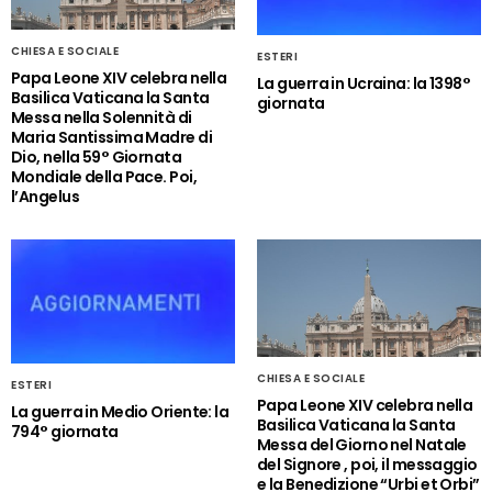
CHIESA E SOCIALE
ESTERI
Papa Leone XIV celebra nella
La guerra in Ucraina: la 1398°
Basilica Vaticana la Santa
giornata
Messa nella Solennità di
Maria Santissima Madre di
Dio, nella 59° Giornata
Mondiale della Pace. Poi,
l’Angelus
CHIESA E SOCIALE
ESTERI
Papa Leone XIV celebra nella
La guerra in Medio Oriente: la
Basilica Vaticana la Santa
794° giornata
Messa del Giorno nel Natale
del Signore , poi, il messaggio
e la Benedizione “Urbi et Orbi”