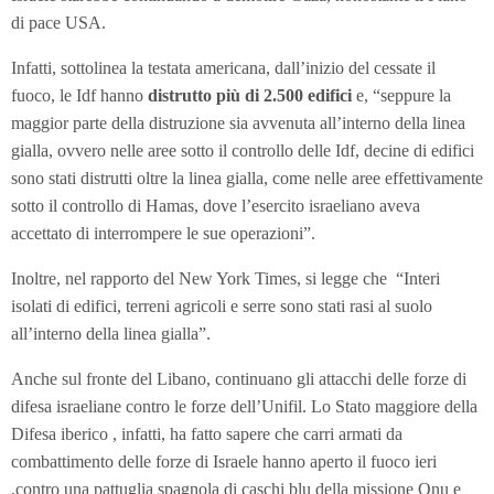
di pace USA.
Infatti, sottolinea la testata americana, dall’inizio del cessate il
fuoco, le Idf hanno
distrutto più di 2.500 edifici
e, “seppure la
maggior parte della distruzione sia avvenuta all’interno della linea
gialla, ovvero nelle aree sotto il controllo delle Idf, decine di edifici
sono stati distrutti oltre la linea gialla, come nelle aree effettivamente
sotto il controllo di Hamas, dove l’esercito israeliano aveva
accettato di interrompere le sue operazioni”.
Inoltre, nel rapporto del New York Times, si legge che “Interi
isolati di edifici, terreni agricoli e serre sono stati rasi al suolo
all’interno della linea gialla”.
Anche sul fronte del Libano, continuano gli attacchi delle forze di
difesa israeliane contro le forze dell’Unifil. Lo Stato maggiore della
Difesa iberico , infatti, ha fatto sapere che carri armati da
combattimento delle forze di Israele hanno aperto il fuoco ieri
,contro una pattuglia spagnola di caschi blu della missione Onu e