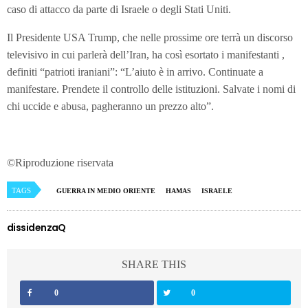
caso di attacco da parte di Israele o degli Stati Uniti.
Il Presidente USA Trump, che nelle prossime ore terrà un discorso
televisivo in cui parlerà dell’Iran, ha così esortato i manifestanti ,
definiti “patrioti iraniani”: “L’aiuto è in arrivo. Continuate a
manifestare. Prendete il controllo delle istituzioni. Salvate i nomi di
chi uccide e abusa, pagheranno un prezzo alto”.
©Riproduzione riservata
TAGS
GUERRA IN MEDIO ORIENTE
HAMAS
ISRAELE
dissidenzaQ
SHARE THIS
0
0