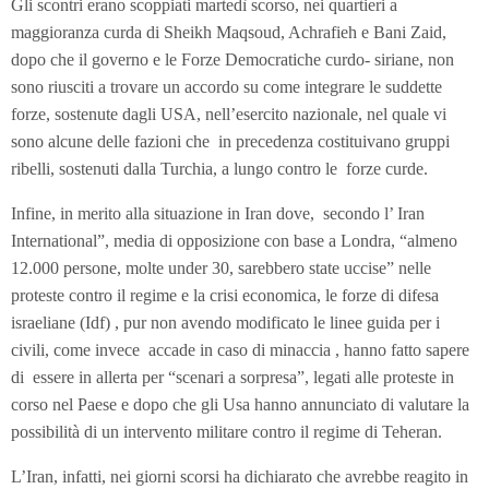
Gli scontri erano scoppiati martedì scorso, nei quartieri a
maggioranza curda di Sheikh Maqsoud, Achrafieh e Bani Zaid,
dopo che il governo e le Forze Democratiche curdo- siriane, non
sono riusciti a trovare un accordo su come integrare le suddette
forze, sostenute dagli USA, nell’esercito nazionale, nel quale vi
sono alcune delle fazioni che in precedenza costituivano gruppi
ribelli, sostenuti dalla Turchia, a lungo contro le forze curde.
Infine, in merito alla situazione in Iran dove, secondo l’ Iran
International”, media di opposizione con base a Londra, “almeno
12.000 persone, molte under 30, sarebbero state uccise” nelle
proteste contro il regime e la crisi economica, le forze di difesa
israeliane (Idf) , pur non avendo modificato le linee guida per i
civili, come invece accade in caso di minaccia , hanno fatto sapere
di essere in allerta per “scenari a sorpresa”, legati alle proteste in
corso nel Paese e dopo che gli Usa hanno annunciato di valutare la
possibilità di un intervento militare contro il regime di Teheran.
L’Iran, infatti, nei giorni scorsi ha dichiarato che avrebbe reagito in