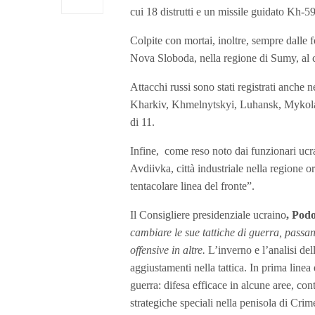
cui 18 distrutti e un missile guidato Kh-5
Colpite con mortai, inoltre, sempre dalle 
Nova Sloboda, nella regione di Sumy, al c
Attacchi russi sono stati registrati anche
Kharkiv, Khmelnytskyi, Luhansk, Mykolaiv
di 11.
Infine, come reso noto dai funzionari ucrai
Avdiivka, città industriale nella regione or
tentacolare linea del fronte”.
Il Consigliere presidenziale ucraino
, Pod
cambiare le sue tattiche di guerra, passa
offensive in altre.
L’inverno e l’analisi del
aggiustamenti nella tattica. In prima linea
guerra: difesa efficace in alcune aree, con
strategiche speciali nella penisola di Cri