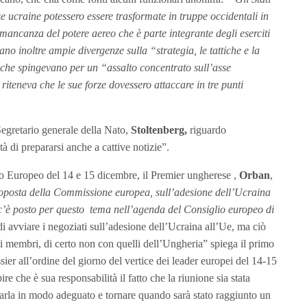
e ucraine potessero essere trasformate in truppe occidentali in
mancanza del potere aereo che è parte integrante degli eserciti
no inoltre ampie divergenze sulla “strategia, le tattiche e la
 che spingevano per un “assalto concentrato sull’asse
iteneva che le sue forze dovessero attaccare in tre punti
Segretario generale della Nato,
Stoltenberg,
riguardo
tà di prepararsi anche a cattive notizie”.
io Europeo del 14 e 15 dicembre, il Premier ungherese ,
Orban
,
roposta della Commissione europea, sull’adesione dell’Ucraina
c’è posto per questo tema nell’agenda del Consiglio europeo di
avviare i negoziati sull’adesione dell’Ucraina all’Ue, ma ciò
ati membri, di certo non con quelli dell’Ungheria” spiega il primo
sier all’ordine del giorno del vertice dei leader europei del 14-15
che è sua responsabilità il fatto che la riunione sia stata
ararla in modo adeguato e tornare quando sarà stato raggiunto un