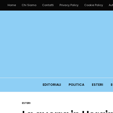
Home
Chi Siamo
Contatti
Privacy Policy
Cookie Policy
Aut
EDITORIALI
POLITICA
ESTERI
E
ESTERI