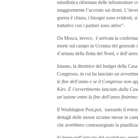
missilistica riformata delle infrastrutture
maggiormente l’accento sui droni. L’invern
guerra è chiara, i bisogni sono evidenti, s
trattative con i partner sono attive”.
Da Mosca, invece, è arrivata la conferma,
morte sul campo in Ucraina del generale 
d’armata della flotta del Nord, e dell’arr
Intanto, la direttrice del budget della Cas
Congresso, in cui ha lanciato un avvertim
le fine dell’anno e se il Congresso non app
Kiev. È l’avvertimento lanciato dalla Cas
un’azione entro la fine dell’anno finiremo
Il Washington Post,poi, narrando il retro
dettagli delle mosse ucraine messe in campo
che avrebbero contrassegnato la pianificaz
Si legge nell’articolo del quotidiano ame