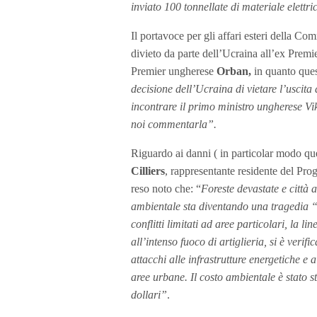
inviato 100 tonnellate di materiale elettr
Il portavoce per gli affari esteri della C
divieto da parte dell’Ucraina all’ex Prem
Premier ungherese
Orban,
in quanto quest
decisione dell’Ucraina di vietare l’uscita
incontrare il primo ministro ungherese Vi
noi commentarla”.
Riguardo ai danni ( in particolar modo que
Cilliers
, rappresentante residente del Pr
reso noto che: “
Foreste devastate e città
ambientale sta diventando una tragedia “
conflitti limitati ad aree particolari, la l
all’intenso fuoco di artiglieria, si è ver
attacchi alle infrastrutture energetiche e 
aree urbane. Il costo ambientale è stato s
dollari”
.