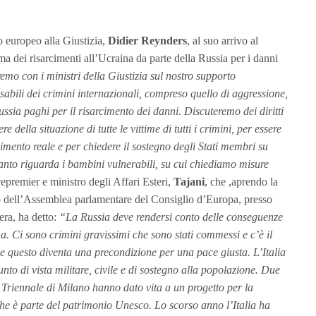
 europeo alla Giustizia,
Didier Reynders
, al suo arrivo al
ma dei risarcimenti all’Ucraina da parte della Russia per i danni
emo con i ministri della Giustizia sul nostro supporto
sabili dei crimini internazionali, compreso quello di aggressione,
Russia paghi per il risarcimento dei danni
.
Discuteremo dei diritti
e della situazione di tutte le vittime di tutti i crimini, per essere
rcimento reale e per chiedere il sostegno degli Stati membri su
nto riguarda i bambini vulnerabili, su cui chiediamo misure
cepremier e ministro degli Affari Esteri,
Tajani
, che ,aprendo la
 dell’Assemblea parlamentare del Consiglio d’Europa, presso
era, ha detto:
“La Russia deve rendersi conto delle conseguenze
a. Ci sono crimini gravissimi che sono stati commessi e c’è il
 e questo diventa una precondizione per una pace giusta. L’Italia
to di vista militare, civile e di sostegno alla popolazione. Due
Triennale di Milano hanno dato vita a un progetto per la
che è parte del patrimonio Unesco. Lo scorso anno l’Italia ha