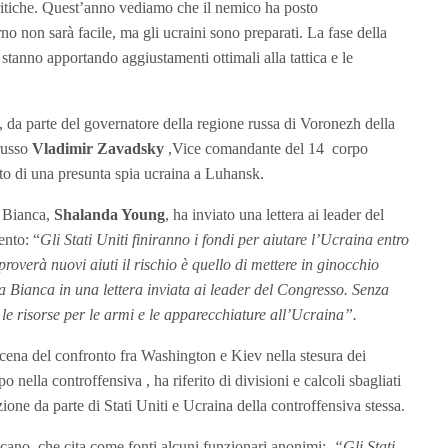
 critiche. Quest’anno vediamo che il nemico ha posto
o non sarà facile, ma gli ucraini sono preparati. La fase della
i stanno apportando aggiustamenti ottimali alla tattica e le
 da parte del governatore della regione russa di Voronezh della
russo
Vladimir Zavadsky
,Vice comandante del 14 corpo
esto di una presunta spia ucraina a Luhansk.
a Bianca,
Shalanda Young
, ha inviato una lettera ai leader del
ento: “
Gli Stati Uniti finiranno i fondi per aiutare l’Ucraina entro
roverà nuovi aiuti il rischio è quello di mettere in ginocchio
a Bianca in una lettera inviata ai leader del Congresso. Senza
 le risorse per le armi e le apparecchiature all’Ucraina”.
scena del confronto fra Washington e Kiev nella stesura dei
 nella controffensiva , ha riferito di divisioni e calcoli sbagliati
ione da parte di Stati Uniti e Ucraina della controffensiva stessa.
ricano, che cita come fonti alcuni funzionari anonimi:
“Gli Stati