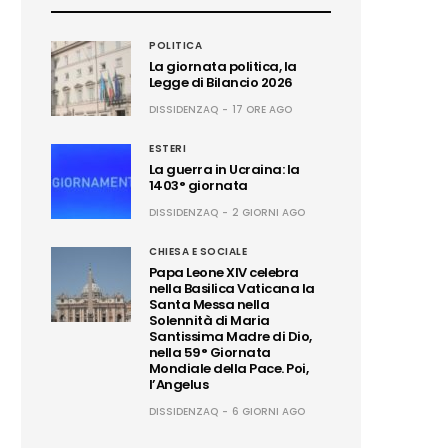
POLITICA
La giornata politica, la
Legge di Bilancio 2026
DISSIDENZAQ
17 ORE AGO
ESTERI
La guerra in Ucraina: la
1403° giornata
DISSIDENZAQ
2 GIORNI AGO
CHIESA E SOCIALE
Papa Leone XIV celebra
nella Basilica Vaticana la
Santa Messa nella
Solennità di Maria
Santissima Madre di Dio,
nella 59° Giornata
Mondiale della Pace. Poi,
l’Angelus
DISSIDENZAQ
6 GIORNI AGO