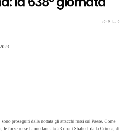
na: la 638° giornata
0
0
 2023
 sono proseguiti dalla nottata gli attacchi russi sul Paese. Come
na, le forze russe hanno lanciato 23 droni Shahed
dalla Crimea, di