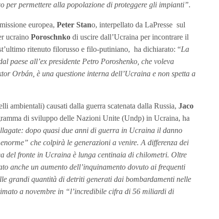
ico per permettere alla popolazione di proteggere gli impianti”.
ommissione europea,
Peter Stan
o, interpellato da LaPresse sul
ier ucraino
Poroschnko
di uscire dall’Ucraina per incontrare il
’ultimo ritenuto filorusso e filo-putiniano, ha dichiarato: “
La
 dal paese all’ex presidente Petro Poroshenko, che voleva
ktor Orbán, è una questione interna dell’Ucraina e non spetta a
lli ambientali) causati dalla guerra scatenata dalla Russia,
Jaco
ogramma di sviluppo delle Nazioni Unite (Undp) in Ucraina, ha
 allagate: dopo quasi due anni di guerra in Ucraina il danno
enorme” che colpirà le generazioni a venire. A differenza dei
inea del fronte in Ucraina è lunga centinaia di chilometri. Oltre
ificato anche un aumento dell’inquinamento dovuto ai frequenti
alle grandi quantità di detriti generati dai bombardamenti nelle
timato a novembre in “l’incredibile cifra di 56 miliardi di