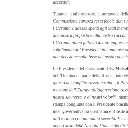
accordo”.
Tuttavia, a tal proposito, la portavoce d
Commissione europea resta fedele alla su
l’Ucraina e adesso spetta agli Stati mem
alla nostra proposta e alla nostra racco
l’Ucraina abbia fatto un lavoro impression
sottolineato dal Presidente in numerose o
una decisione sulla base del nostro pacch
La Presidente del Parlamento UE,
Metsol
dell’Ucraina da parte della Russia, intervi
giorno del conflitto russo-ucraino , il Pa
reazione dell’Europa all’aggressione rus
nostra sicurezza e ai nostri valori”,
mentr
stampa congiunta con il Presidente brasil
inter-governative tra Germania e Brasile 
all’Ucraina con immutata severità. È evid
della Carta delle Nazioni Unite e del diri