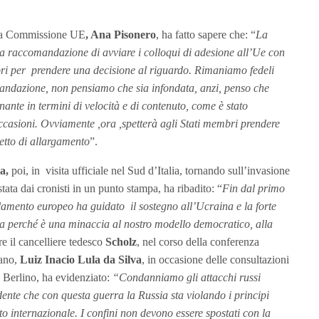
ella Commissione UE
, Ana Pisonero
, ha fatto sapere che: “
La
a raccomandazione di avviare i colloqui di adesione all’Ue con
bri per prendere una decisione al riguardo. Rimaniamo fedeli
mandazione, non pensiamo che sia infondata, anzi, penso che
ante in termini di velocità e di contenuto, come è stato
ccasioni. Ovviamente ,ora ,spetterà agli Stati membri prendere
etto di allargamento
”.
a,
poi, in visita ufficiale nel Sud d’Italia, tornando sull’invasione
stata dai cronisti in un punto stampa, ha ribadito: “
Fin dal primo
rlamento europeo ha guidato il sostegno all’Ucraina e la forte
sa perché è una minaccia al nostro modello democratico, alla
e il cancelliere tedesco
Scholz
, nel corso della conferenza
iano,
Luiz Inacio Lula da Silva
, in occasione delle consultazioni
a Berlino, ha evidenziato:
“Condanniamo gli attacchi russi
ente che con questa guerra la Russia sta violando i principi
tto internazionale. I confini non devono essere spostati con la