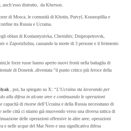
9, anch’esso distrutto, da Kherson.
forze di Mosca, le comunità di Khotin, Putvyl, Krasnopillia e
onfine tra Russia e Ucraina.
 negli oblast di Kostiantynivka, Chernihiv, Dnipropetrovsk,
 e Zaporizhzhia, causando la morte di 3 persone e il ferimento
ni,le forze russe hanno aperto nuovi fronti nella battaglia di
ientale di Donetsk ,diventata “il punto critico più feroce della
olyak
, poi, ha spiegato su X:
“L’Ucraina sta lavorando per
ndo alla difesa in alcune aree e continuando le operazioni
le capacità di risorse dell’Ucraina e della Russia necessitano di
 e nelle città ci stiamo già muovendo verso una diversa tattica di
tinuazione delle operazioni offensive in altre aree, operazioni
mea e nelle acque del Mar Nero e una significativa difesa