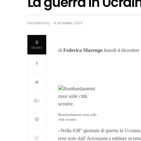
La guerra in Ucrai
DISSIDENZAQ
4 DICEMBRE 2023
0
SHARES
di
Federica Marengo
lunedì 4 dicembre
Bombardamenti russi sulle
città ucraine.
–
Nella 638° giornata di guerra in Ucraina,
reso noto dall’Aeronautica militare ucrai