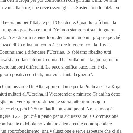
nità dell’Europa per poi confrontarsi con gli Stati Uniti. Se si fa
rivare alla pace, che deve essere giusta. Sosteniamo le iniziative
 lavoriamo per l’Italia e per l’Occidente. Quando sarà finita la
n rapporto positivo con tutti. Noi non siamo mai stati in guerra
ato l’uso di armi italiane fuori dei confini ucraini, proprio perché
denza dell’Ucraina, un conto è essere in guerra con la Russia.
ontinuiamo a difendere l’Ucraina, lo abbiamo ribadito tutti
osa stiamo facendo in Ucraina. Una volta finita la guerra, io mi
ere rapporti differenti. La pace significa pace, non è che
orti positivi con tutti, una volta finita la guerra”.
a Commissione Ue Alta rappresentante per la Politica estera Kaja
aiuti militari all’Ucraina, il Vicepremier e ministro Tajani ha detto:
vogliamo avere approfondimenti e soprattutto non bisogna
sa accadrà, perché 50 miliardi non sono pochi. Noi siamo già
ungere il 2%, poi c’è il piano per la sicurezza della Commissione
a consistente e dobbiamo valutare attentamente come spendere
e un approfondimento, una valutazione e serve aspettare che ci sia