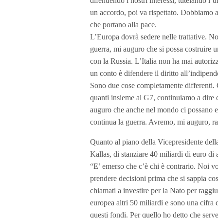
difendendo i nostri interessi, tutelando l’u
un accordo, poi va rispettato. Dobbiamo ar
che portano alla pace.
L’Europa dovrà sedere nelle trattative. Noi
guerra, mi auguro che si possa costruire u
con la Russia. L’Italia non ha mai autorizz
un conto è difendere il diritto all’indipen
Sono due cose completamente differenti. C
quanti insieme al G7, continuiamo a dire c
auguro che anche nel mondo ci possano ess
continua la guerra. Avremo, mi auguro, rapp
Quanto al piano della Vicepresidente dell
Kallas, di stanziare 40 miliardi di euro di 
“E’ emerso che c’è chi è contrario. Noi 
prendere decisioni prima che si sappia co
chiamati a investire per la Nato per raggi
europea altri 50 miliardi e sono una cifr
questi fondi. Per quello ho detto che serv