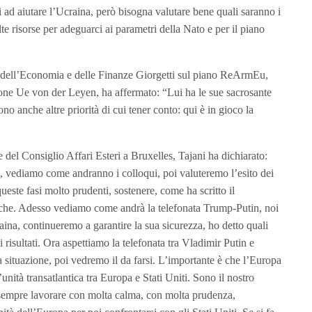
ad aiutare l’Ucraina, però bisogna valutare bene quali saranno i
e risorse per adeguarci ai parametri della Nato e per il piano
tro dell’Economia e delle Finanze Giorgetti sul piano ReArmEu,
one Ue von der Leyen, ha affermato: “Lui ha le sue sacrosante
no anche altre priorità di cui tener conto: qui è in gioco la
del Consiglio Affari Esteri a Bruxelles, Tajani ha dichiarato:
, vediamo come andranno i colloqui, poi valuteremo l’esito dei
este fasi molto prudenti, sostenere, come ha scritto il
iche. Adesso vediamo come andrà la telefonata Trump-Putin, noi
ina, continueremo a garantire la sua sicurezza, ho detto quali
risultati. Ora aspettiamo la telefonata tra Vladimir Putin e
ituazione, poi vedremo il da farsi. L’importante è che l’Europa
’unità transatlantica tra Europa e Stati Uniti. Sono il nostro
a sempre lavorare con molta calma, con molta prudenza,