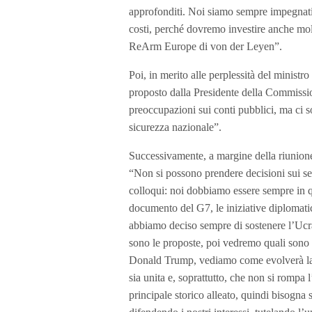
approfonditi. Noi siamo sempre impegnati 
costi, perché dovremo investire anche molt
ReArm Europe di von der Leyen”.
Poi, in merito alle perplessità del minis
proposto dalla Presidente della Commissi
preoccupazioni sui conti pubblici, ma ci so
sicurezza nazionale”.
Successivamente, a margine della riunione 
“Non si possono prendere decisioni sui se
colloqui: noi dobbiamo essere sempre in qu
documento del G7, le iniziative diplomat
abbiamo deciso sempre di sostenere l’Ucra
sono le proposte, poi vedremo quali sono i 
Donald Trump, vediamo come evolverà la s
sia unita e, soprattutto, che non si rompa l
principale storico alleato, quindi bisogn