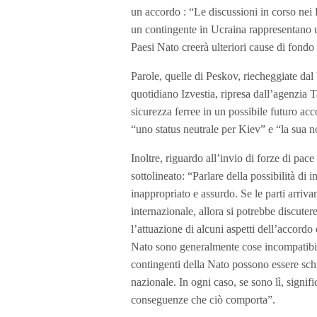
un accordo : “Le discussioni in corso nei P
un contingente in Ucraina rappresentano u
Paesi Nato creerà ulteriori cause di fondo 
Parole, quelle di Peskov, riecheggiate dal
quotidiano Izvestia, ripresa dall’agenzia 
sicurezza ferree in un possibile futuro acc
“uno status neutrale per Kiev” e “la sua 
Inoltre, riguardo all’invio di forze di pa
sottolineato: “Parlare della possibilità di
inappropriato e assurdo. Se le parti arriv
internazionale, allora si potrebbe discuter
l’attuazione di alcuni aspetti dell’accord
Nato sono generalmente cose incompatibili
contingenti della Nato possono essere schie
nazionale. In ogni caso, se sono lì, signifi
conseguenze che ciò comporta”.