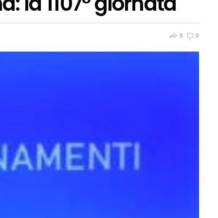
a: la 1107° giornata
0
0