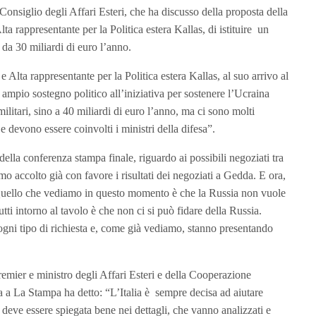
l Consiglio degli Affari Esteri, che ha discusso della proposta della
 rappresentante per la Politica estera Kallas, di istituire un
v da 30 miliardi di euro l’anno.
lta rappresentante per la Politica estera Kallas, al suo arrivo al
 ampio sostegno politico all’iniziativa per sostenere l’Ucraina
ilitari, sino a 40 miliardi di euro l’anno, ma ci sono molti
e devono essere coinvolti i ministri della difesa”.
della conferenza stampa finale, riguardo ai possibili negoziati tra
o accolto già con favore i risultati dei negoziati a Gedda. E ora,
. Quello che vediamo in questo momento è che la Russia non vuole
tti intorno al tavolo è che non ci si può fidare della Russia.
ogni tipo di richiesta e, come già vediamo, stanno presentando
epremier e ministro degli Affari Esteri e della Cooperazione
ta a La Stampa ha detto: “L’Italia è sempre decisa ad aiutare
 deve essere spiegata bene nei dettagli, che vanno analizzati e