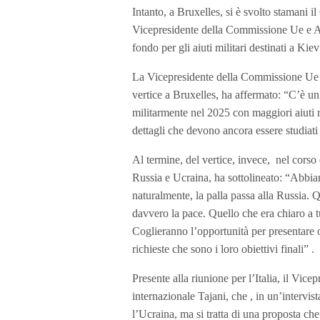
Intanto, a Bruxelles, si è svolto stamani i
Vicepresidente della Commissione Ue e Alta
fondo per gli aiuti militari destinati a Kie
La Vicepresidente della Commissione Ue e A
vertice a Bruxelles, ha affermato: “C’è un
militarmente nel 2025 con maggiori aiuti m
dettagli che devono ancora essere studiati 
Al termine, del vertice, invece, nel corso 
Russia e Ucraina, ha sottolineato: “Abbiam
naturalmente, la palla passa alla Russia
davvero la pace. Quello che era chiaro a tu
Coglieranno l’opportunità per presentare 
richieste che sono i loro obiettivi finali” .
Presente alla riunione per l’Italia, il Vic
internazionale Tajani, che , in un’intervis
l’Ucraina, ma si tratta di una proposta che