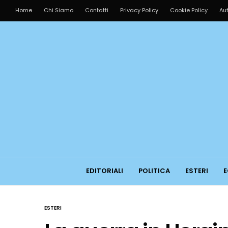
Home
Chi Siamo
Contatti
Privacy Policy
Cookie Policy
Aut
EDITORIALI
POLITICA
ESTERI
E
ESTERI