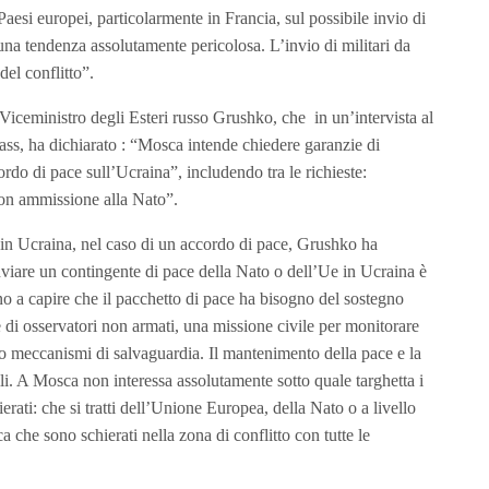
aesi europei, particolarmente in Francia, sul possibile invio di
na tendenza assolutamente pericolosa. L’invio di militari da
del conflitto”.
 Viceministro degli Esteri russo Grushko, che in un’intervista al
Tass, ha dichiarato : “Mosca intende chiedere garanzie di
ordo di pace sull’Ucraina”, includendo tra le richieste:
non ammissione alla Nato”.
ce in Ucraina, nel caso di un accordo di pace, Grushko ha
 inviare un contingente di pace della Nato o dell’Ue in Ucraina è
ano a capire che il pacchetto di pace ha bisogno del sostegno
e di osservatori non armati, una missione civile per monitorare
o o meccanismi di salvaguardia. Il mantenimento della pace e la
. A Mosca non interessa assolutamente sotto quale targhetta i
rati: che si tratti dell’Unione Europea, della Nato o a livello
ca che sono schierati nella zona di conflitto con tutte le