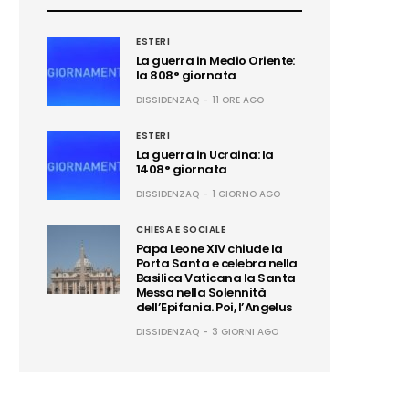
ESTERI
La guerra in Medio Oriente:
la 808° giornata
DISSIDENZAQ
11 ORE AGO
ESTERI
La guerra in Ucraina: la
1408° giornata
DISSIDENZAQ
1 GIORNO AGO
CHIESA E SOCIALE
Papa Leone XIV chiude la
Porta Santa e celebra nella
Basilica Vaticana la Santa
Messa nella Solennità
dell’Epifania. Poi, l’Angelus
DISSIDENZAQ
3 GIORNI AGO