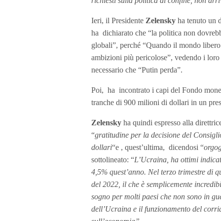
richiesti sulla politica di confine, non ar
Ieri, il Presidente
Zelensky
ha tenuto un d
ha dichiarato che “la politica non dovrebbe
globali”, perché “Quando il mondo libero e
ambizioni più pericolose”, vedendo i loro
necessario che “Putin perda”.
Poi, ha incontrato i capi del Fondo monet
tranche di 900 milioni di dollari in un pr
Zelensky
ha quindi espresso alla direttri
“
gratitudine per la decisione del Consigli
dollari
“e , quest’ultima, dicendosi “
orgog
sottolineato: “
L’Ucraina, ha ottimi indicat
4,5% quest’anno. Nel terzo trimestre di que
del 2022, il che è semplicemente incredib
sogno per molti paesi che non sono in gu
dell’Ucraina e il funzionamento del corri