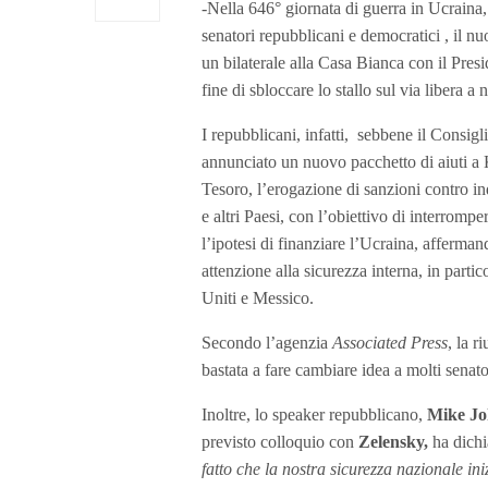
-Nella 646° giornata di guerra in Ucraina, 
senatori repubblicani e democratici , il 
un bilaterale alla Casa Bianca con il Pres
fine di sbloccare lo stallo sul via libera a
I repubblicani, infatti, sebbene il Consig
annunciato un nuovo pacchetto di aiuti a K
Tesoro, l’erogazione di sanzioni contro in
e altri Paesi, con l’obiettivo di interromp
l’ipotesi di finanziare l’Ucraina, afferma
attenzione alla sicurezza interna, in partic
Uniti e Messico.
Secondo l’agenzia
Associated Press
, la r
bastata a fare cambiare idea a molti senato
Inoltre, lo speaker repubblicano,
Mike Jo
previsto colloquio con
Zelensky,
ha dichi
fatto che la nostra sicurezza nazionale in