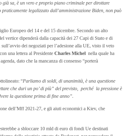
 già sa, è un vero e proprio piano criminale per dirottare
o praticamente legalizzato dall’amministrazione Biden, non può
nsiglio Europeo del 14 e del 15 dicembre. Secondo un alto
 del vertice dipenderà dalla capacità dei 27 Capi di Stato e di
ull’avvio dei negoziati per l’adesione alla UE, visto il veto
 con una lettera al Presidente
Charles Michel
nella quale ha
n agenda, dato che la mancanza di consenso “porterà
tolineato: “
Parliamo di soldi, di unanimità, è una questione
ettare che duri un po’ di più” del previsto, perché la pressione è
olvere la questione prima di fine anno”.
sione dell’Mff 2021-27, e gli aiuti economici a Kiev, che
sterebbe a sbloccare 10 mld di euro di fondi Ue destinati