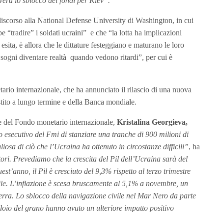
riverà lo sblocco dei fondi per Kiev”.
iscorso alla National Defense University di Washington, in cui
 “tradire” i soldati ucraini” e che “la lotta ha implicazioni
sita, è allora che le dittature festeggiano e maturano le loro
 sogni diventare realtà quando vedono ritardi”, per cui è
ario internazionale, che ha annunciato il rilascio di una nuova
estito a lungo termine e della Banca mondiale.
ce del Fondo monetario internazionale,
Kristalina Georgieva,
o esecutivo del Fmi di stanziare una tranche di 900 milioni di
liosa di ciò che l’Ucraina ha ottenuto in circostanze difficili”
, ha
ori. Prevediamo che la crescita del Pil dell’Ucraina sarà del
st’anno, il Pil è cresciuto del 9,3% rispetto al terzo trimestre
ile. L’inflazione è scesa bruscamente al 5,1% a novembre, un
erra. Lo sblocco della navigazione civile nel Mar Nero da parte
doio del grano hanno avuto un ulteriore impatto positivo