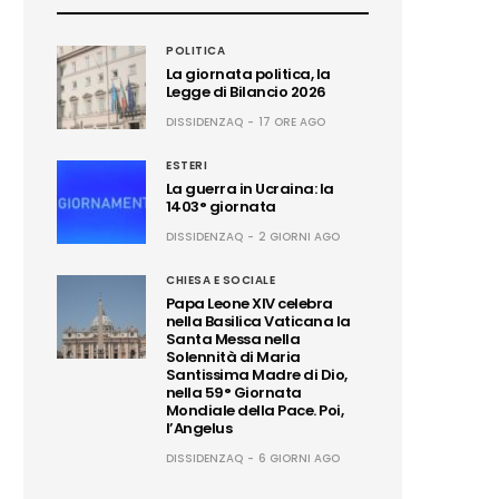
POLITICA
La giornata politica, la
Legge di Bilancio 2026
DISSIDENZAQ
17 ORE AGO
ESTERI
La guerra in Ucraina: la
1403° giornata
DISSIDENZAQ
2 GIORNI AGO
CHIESA E SOCIALE
Papa Leone XIV celebra
nella Basilica Vaticana la
Santa Messa nella
Solennità di Maria
Santissima Madre di Dio,
nella 59° Giornata
Mondiale della Pace. Poi,
l’Angelus
DISSIDENZAQ
6 GIORNI AGO