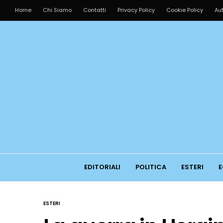
Home
Chi Siamo
Contatti
Privacy Policy
Cookie Policy
Aut
EDITORIALI
POLITICA
ESTERI
E
ESTERI