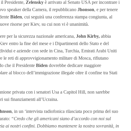
il Presidente,
Zelensky
è arrivato al Senato USA per incontrare i
nuovo speaker della Camera, il repubblicano
Jhonson
, e per tenere
idente
Biden
, cui seguirà una conferenza stampa congiunta, al
 nuove risorse per Kiev, su cui non vi è unanimità.
liere per la sicurezza nazionale americana,
John Kirby,
abbia
iev entro la fine del mese e i Dipartimenti dello Stato e del
dividui e aziende con sede in Cina, Turchia, Emirati Arabi Uniti
ere le reti di approvvigionamento militare di Mosca, rifiutano
ndo che il Presidente
Biden
dovrebbe dedicare maggiore
olare al blocco dell’immigrazione illegale oltre il confine tra Stati
iunione privata con i senatori Usa a Capitol Hill, non sarebbe
ri sui finanziamenti all’Ucraina.
hnson
, in un ‘intervista radiofonica rilasciata poco prima del suo
arato:
“Credo che gli americani siano d’accordo con noi sul
izia ai nostri confini. Dobbiamo mantenere la nostra sovranità, in