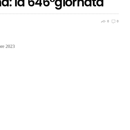
na: la 646°giornata
0
0
bre 2023