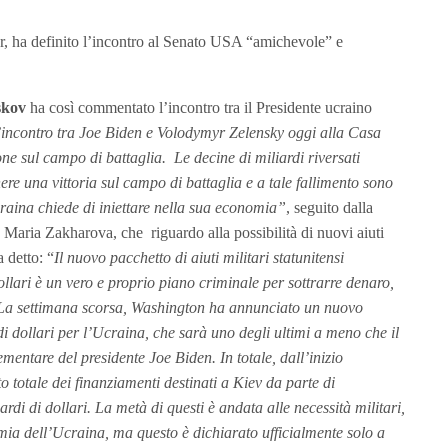
r, ha definito l’incontro al Senato USA “amichevole” e
skov
ha così commentato l’incontro tra il Presidente ucraino
incontro tra Joe Biden e Volodymyr Zelensky oggi alla Casa
ne sul campo di battaglia. Le decine di miliardi riversati
re una vittoria sul campo di battaglia e a tale fallimento sono
craina chiede di iniettare nella sua economia”
, seguito dalla
 Maria Zakharova, che riguardo alla possibilità di nuovi aiuti
 detto: “
Il nuovo pacchetto di aiuti militari statunitensi
ollari è un vero e proprio piano criminale per sottrarre denaro,
La settimana scorsa, Washington ha annunciato un nuovo
 di dollari per l’Ucraina, che sarà uno degli ultimi a meno che il
entare del presidente Joe Biden. In totale, dall’inizio
o totale dei finanziamenti destinati a Kiev da parte di
i di dollari. La metà di questi è andata alle necessità militari,
omia dell’Ucraina, ma questo è dichiarato ufficialmente solo a