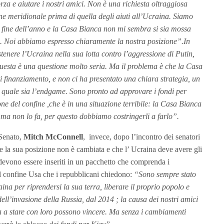
za e aiutare i nostri amici. Non è una richiesta oltraggiosa
ine meridionale prima di quella degli aiuti all’Ucraina. Siamo
la fine dell’anno e la Casa Bianca non mi sembra si sia mossa
ne. Noi abbiamo espresso chiaramente la nostra posizione”.In
tenere l’Ucraina nella sua lotta contro l’aggressione di Putin,
questa è una questione molto seria. Ma il problema è che la Casa
i finanziamento, e non ci ha presentato una chiara strategia, un
o quale sia l’endgame. Sono pronto ad approvare i fondi per
tione del confine ,che è in una situazione terribile: la Casa Bianca
ma non lo fa, per questo dobbiamo costringerli a farlo”.
 Senato,
Mitch McConnell
, invece, dopo l’incontro dei senatori
e la sua posizione non è cambiata e che l’ Ucraina deve avere gli
devono essere inseriti in un pacchetto che comprenda i
el confine Usa che i repubblicani chiedono:
“Sono sempre stato
ina per riprendersi la sua terra, liberare il proprio popolo e
o dell’invasione della Russia, dal 2014 ; la causa dei nostri amici
ua a stare con loro possono vincere. Ma senza i cambiamenti