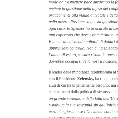
modo da trasmettere pace attraverso la for
mettere la questione della difesa del conf
praticamente alla vigilia di Natale e del
nella nostra direzione su questa questio
ogni caso, lo Speaker ha assicurato di sos
tutti capiscono che deve essere fermato, 
Bianca sta chiedendo miliardi di dollari d
appropriato controllo. Non ci ha spiegat
l’aiuto all’estero, se sarà risolta la ques
dovrebbe occuparsi della nostra nazione, 
Il leader della minoranza repubblicana al
con il Presidente
Zelensky,
ha ribadito ch
aiuti di cui ha urgentemente bisogno, ma 
cambiamenti dalla politica di sicurezza d
un grande sostenitore della lotta dell’Ucra
ristabilire la sua sovranità sin dall’inizi
ucraini è giusta, e se l’Occidente contin