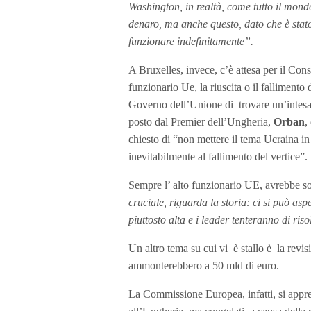
Washington, in realtà, come tutto il mondo
denaro, ma anche questo, dato che è stat
funzionare indefinitamente”.
A Bruxelles, invece, c’è attesa per il Co
funzionario Ue, la riuscita o il fallimento
Governo dell’Unione di trovare un’intesa s
posto dal Premier dell’Ungheria,
Orban
,
chiesto di “non mettere il tema Ucraina i
inevitabilmente al fallimento del vertice”.
Sempre l’ alto funzionario UE, avrebbe sot
cruciale, riguarda la storia: ci si può asp
piuttosto alta e i leader tenteranno di ris
Un altro tema su cui vi è stallo è la revi
ammonterebbero a 50 mld di euro.
La Commissione Europea, infatti, si appre