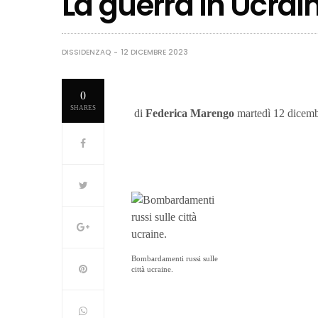
La guerra in Ucrai
DISSIDENZAQ
12 DICEMBRE 2023
0
SHARES
di
Federica Marengo
martedì 12 dicem
Bombardamenti russi sulle
città ucraine.