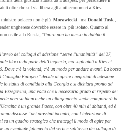
iforma della giustizia attuata da Budapest, per persuadere il
iuti oltre che sul via libera agli aiuti economici a Kiev.
mo ministro polacco non è più
Morawiecki
, ma
Donald Tusk
,
l leader ungherese dovrebbe essere in più isolato. Quanto al
 non ostile alla Russia, “f
inora non ha messo in dubbio il
l’avvio dei colloqui di adesione “serve l’unanimità” dei 27,
ale blocco da parte dell’Ungheria, ma sugli aiuti a Kiev ci
. Dove c’è la volontà, c’è un modo per andare avanti. La bozza
 il Consiglio Europeo “decide di aprire i negoziati di adesione
 lo status di candidato alla Georgia e si dichiara pronto ad
ia-Erzegovina, una volta che il necessario grado di rispetto dei
 mette nero su bianco che un allargamento simile comporterà la
l’Ucraina è un grande Paese, con oltre 40 mln di abitanti, ed è
ranno discusse “nei prossimi incontri, con l’intenzione di
ni su un quadro strategico che tratteggi il modo di agire per
e un eventuale fallimento del vertice sull’avvio dei colloqui di