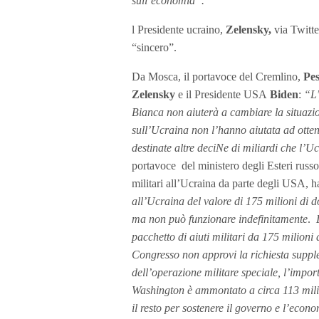
sull’economia”.
l Presidente ucraino,
Zelensky,
via Twitte
“sincero”.
Da Mosca, il portavoce del Cremlino,
Pe
Zelensky
e il Presidente USA
Biden
:
“L’
Bianca non aiuterà a cambiare la situazio
sull’Ucraina non l’hanno aiutata ad ottene
destinate altre deciNe di miliardi che l’U
portavoce del ministero degli Esteri russo
militari all’Ucraina da parte degli USA, ha
all’Ucraina del valore di 175 milioni di d
ma non può funzionare indefinitamente
.
pacchetto di aiuti militari da 175 milioni
Congresso non approvi la richiesta supplem
dell’operazione militare speciale, l’import
Washington è ammontato a circa 113 miliard
il resto per sostenere il governo e l’econ