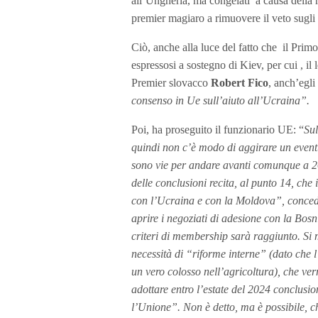
all’Ungheria, ma congelati a causa della r
premier magiaro a rimuovere il veto sugli a
Ciò, anche alla luce del fatto che il Pri
espressosi a sostegno di Kiev, per cui , i
Premier slovacco
Robert Fico
, anch’egli
consenso in Ue sull’aiuto all’Ucraina”.
Poi, ha proseguito il funzionario UE: “
Sul
quindi non c’è modo di aggirare un eventu
sono vie per andare avanti comunque a 26
delle conclusioni recita, al punto 14, che
con l’Ucraina e con la Moldova”, concede
aprire i negoziati di adesione con la Bosn
criteri di membership sarà raggiunto. Si
necessità di “riforme interne” (dato che 
un vero colosso nell’agricoltura), che ver
adottare entro l’estate del 2024 conclusio
l’Unione”. Non è detto, ma è possibile, ch