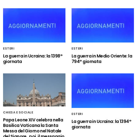
ESTERI
ESTERI
La guerra in Ucraina: la 1398°
La guerra in Medio Oriente: la
giornata
794° giornata
CHIESA E SOCIALE
ESTERI
Papa Leone XIV celebra nella
La guerra in Ucraina: la 1394°
Basilica Vaticana la Santa
giornata
Messa del Giorno nel Natale
del Signore , poi, il messaggio