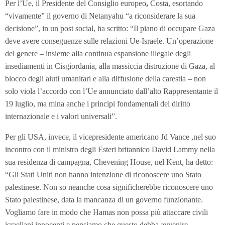
Per l’Ue, il Presidente del Consiglio europeo
,
Costa, esortando
“vivamente” il governo di Netanyahu “a riconsiderare la sua
decisione”, in un post social, ha scritto: “Il piano di occupare Gaza
deve avere conseguenze sulle relazioni Ue-Israele. Un’operazione
del genere – insieme alla continua espansione illegale degli
insediamenti in Cisgiordania, alla massiccia distruzione di Gaza, al
blocco degli aiuti umanitari e alla diffusione della carestia – non
solo viola l’accordo con l’Ue annunciato dall’alto Rappresentante il
19 luglio, ma mina anche i principi fondamentali del diritto
internazionale e i valori universali”.
Per gli USA, invece, il vicepresidente americano Jd Vance ,nel suo
incontro con il ministro degli Esteri britannico David Lammy nella
sua residenza di campagna, Chevening House, nel Kent, ha detto:
“Gli Stati Uniti non hanno intenzione di riconoscere uno Stato
palestinese. Non so neanche cosa significherebbe riconoscere uno
Stato palestinese, data la mancanza di un governo funzionante.
Vogliamo fare in modo che Hamas non possa più attaccare civili
israeliani innocenti e pensiamo che questo debba avvenire