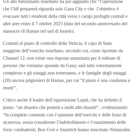
Un alto funzionario israeliano ha poi aggiunto che “l’operazione
che l’Idf preparerà riguarda solo Gaza City e che l’obiettivo è
evacuare tutti i residenti della città verso i campi profughi centrali e
altre aree entro il 7 ottobre 2025 (data del secondo anniversario del
massacro di Hamas nel sud di Israele).
Contrari al piano di controllo della Striscia, il capo di Stato
maggiore dell’esercito israeliano, secondo cui, come riportato da
Channel 12, non esiste una risposta umanitaria per il milione di
persone che verranno spostate da Gaza; sarà tutto estremamente
complesso e gli ostaggi non torneranno, e le famiglie degli ostaggi
(20) ancora prigionieri di Hamas, per cui “il piano è una condanna a
morte”.
Critico anche il leader dell’opposizione Lapid, che ha definito il
piano: “un disastro che porterà a molti altri disastri” , evidenziando:
“In completo contrasto con l’opinione dell’esercito e delle forze di
sicurezza, senza considerare l’indebolimento e l’esaurimento delle
forze combattenti, Ben Gvir e Smotrich hanno trascinato Netanyahu