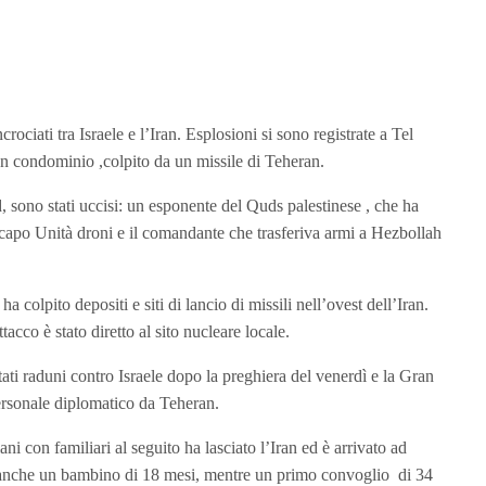
crociati tra Israele e l’Iran. Esplosioni si sono registrate a Tel
un condominio ,colpito da un missile di Teheran.
d, sono stati uccisi: un esponente del Quds palestinese , che ha
il capo Unità droni e il comandante che trasferiva armi a Hezbollah
a colpito depositi e siti di lancio di missili nell’ovest dell’Iran.
acco è stato diretto al sito nucleare locale.
stati raduni contro Israele dopo la preghiera del venerdì e la Gran
personale diplomatico da Teheran.
ni con familiari al seguito ha lasciato l’Iran ed è arrivato ad
, anche un bambino di 18 mesi, mentre un primo convoglio di 34