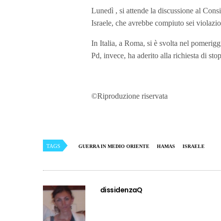
Lunedì , si attende la discussione al Cons
Israele, che avrebbe compiuto sei violazion
In Italia, a Roma, si è svolta nel pomeri
Pd, invece, ha aderito alla richiesta di s
©Riproduzione riservata
TAGS
GUERRA IN MEDIO ORIENTE
HAMAS
ISRAELE
dissidenzaQ