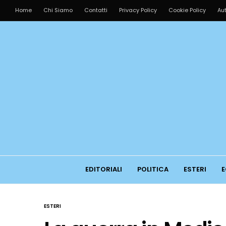
Home
Chi Siamo
Contatti
Privacy Policy
Cookie Policy
Aut
EDITORIALI
POLITICA
ESTERI
E
ESTERI