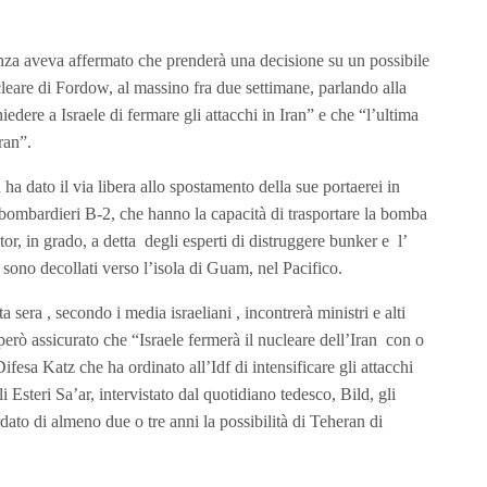
za aveva affermato che prenderà una decisione su un possibile
leare di Fordow, al massino fra due settimane, parlando alla
iedere a Israele di fermare gli attacchi in Iran” e che “l’ultima
ran”.
ha dato il via libera allo spostamento della sue portaerei in
ombardieri B-2, che hanno la capacità di trasportare la bomba
r, in grado, a detta degli esperti di distruggere bunker e l’
sono decollati verso l’isola di Guam, nel Pacifico.
 sera , secondo i media israeliani , incontrerà ministri e alti
però assicurato che “Israele fermerà il nucleare dell’Iran con o
fesa Katz che ha ordinato all’Idf di intensificare gli attacchi
i Esteri Sa’ar, intervistato dal quotidiano tedesco, Bild, gli
rdato di almeno due o tre anni la possibilità di Teheran di