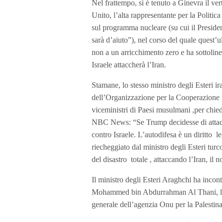
Nel frattempo, si è tenuto a Ginevra il ver
Unito, l’alta rappresentante per la Politic
sul programma nucleare (su cui il Presid
sarà d’aiuto”), nel corso del quale quest’u
non a un arricchimento zero e ha sottolin
Israele attaccherà l’Iran.
Stamane, lo stesso ministro degli Esteri ir
dell’Organizzazione per la Cooperazione 
viceministri di Paesi musulmani ,per chied
NBC News: “Se Trump decidesse di attaccar
contro Israele. L’autodifesa è un diritto
riecheggiato dal ministro degli Esteri turc
del disastro totale , attaccando l’Iran, il n
Il ministro degli Esteri Araghchi ha incon
Mohammed bin Abdurrahman Al Thani, l’a
generale dell’agenzia Onu per la Palestina