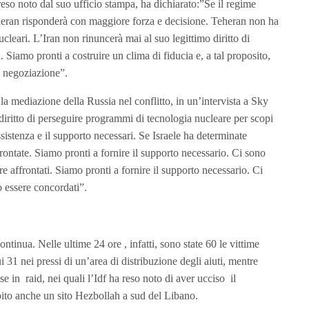
eso noto dal suo ufficio stampa, ha dichiarato:”Se il regime
heran risponderà con maggiore forza e decisione. Teheran non ha
leari. L’Iran non rinuncerà mai al suo legittimo diritto di
i. Siamo pronti a costruire un clima di fiducia e, a tal proposito,
e negoziazione”.
la mediazione della Russia nel conflitto, in un’intervista a Sky
diritto di perseguire programmi di tecnologia nucleare per scopi
ssistenza e il supporto necessari. Se Israele ha determinate
ontate. Siamo pronti a fornire il supporto necessario. Ci sono
e affrontati. Siamo pronti a fornire il supporto necessario. Ci
 essere concordati”.
tinua. Nelle ultime 24 ore , infatti, sono state 60 le vittime
cui 31 nei pressi di un’area di distribuzione degli aiuti, mentre
se in raid, nei quali l’Idf ha reso noto di aver ucciso il
ito anche un sito Hezbollah a sud del Libano.