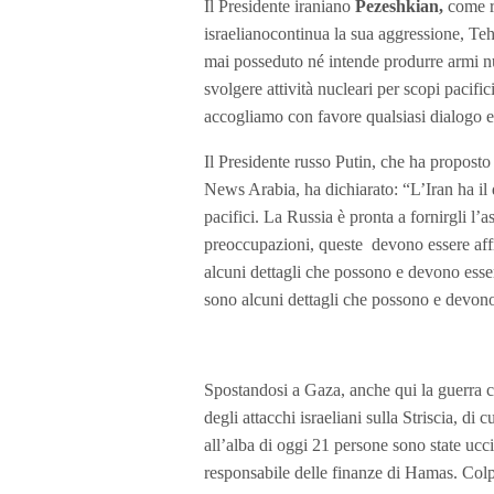
Il Presidente iraniano
Pezeshkian,
come r
israelianocontinua la sua aggressione, Te
mai posseduto né intende produrre armi nuc
svolgere attività nucleari per scopi pacific
accogliamo con favore qualsiasi dialogo 
Il Presidente russo Putin, che ha proposto 
News Arabia, ha dichiarato: “L’Iran ha il 
pacifici. La Russia è pronta a fornirgli l’a
preoccupazioni, queste devono essere affr
alcuni dettagli che possono e devono esser
sono alcuni dettagli che possono e devono
Spostandosi a Gaza, anche qui la guerra con
degli attacchi israeliani sulla Striscia, di 
all’alba di oggi 21 persone sono state ucci
responsabile delle finanze di Hamas. Colp