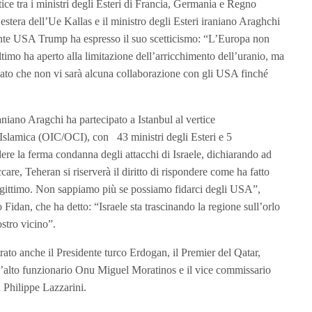
tice tra i ministri degli Esteri di Francia, Germania e Regno
a estera dell’Ue Kallas e il ministro degli Esteri iraniano Araghchi
ente USA Trump ha espresso il suo scetticismo: “L’Europa non
ltimo ha aperto alla limitazione dell’arricchimento dell’uranio, ma
eato che non vi sarà alcuna collaborazione con gli USA finché
aniano Aragchi ha partecipato a Istanbul al vertice
Islamica (OIC/OCI), con 43 ministri degli Esteri e 5
ere la ferma condanna degli attacchi di Israele, dichiarando ad
e, Teheran si riserverà il diritto di rispondere come ha fatto
 legittimo. Non sappiamo più se possiamo fidarci degli USA”,
o Fidan, che ha detto: “Israele sta trascinando la regione sull’orlo
ostro vicino”.
trato anche il Presidente turco Erdogan, il Premier del Qatar,
lto funzionario Onu Miguel Moratinos e il vice commissario
 Philippe Lazzarini.