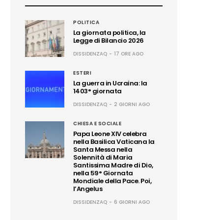
POLITICA
La giornata politica, la
Legge di Bilancio 2026
DISSIDENZAQ
17 ORE AGO
ESTERI
La guerra in Ucraina: la
1403° giornata
DISSIDENZAQ
2 GIORNI AGO
CHIESA E SOCIALE
Papa Leone XIV celebra
nella Basilica Vaticana la
Santa Messa nella
Solennità di Maria
Santissima Madre di Dio,
nella 59° Giornata
Mondiale della Pace. Poi,
l’Angelus
DISSIDENZAQ
6 GIORNI AGO