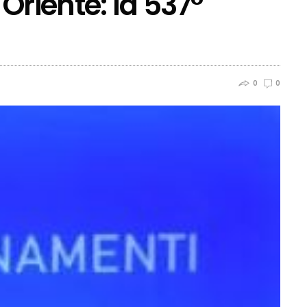
Oriente: la 537°
0
0