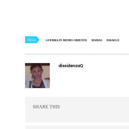
TAGS
GUERRA IN MEDIO ORIENTE
HAMAS
ISRAELE
dissidenzaQ
SHARE THIS