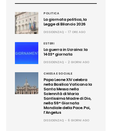
POLITICA
La giornata politica, la
Legge di Bilancio 2026
DISSIDENZAQ
17 ORE AGO
ESTERI
La guerra in Ucraina: la
1403° giornata
DISSIDENZAQ
2 GIORNI AGO
CHIESA E SOCIALE
Papa Leone XIV celebra
nella Basilica Vaticana la
Santa Messa nella
Solennità di Maria
Santissima Madre di Dio,
nella 59° Giornata
Mondiale della Pace. Poi,
l’Angelus
DISSIDENZAQ
6 GIORNI AGO