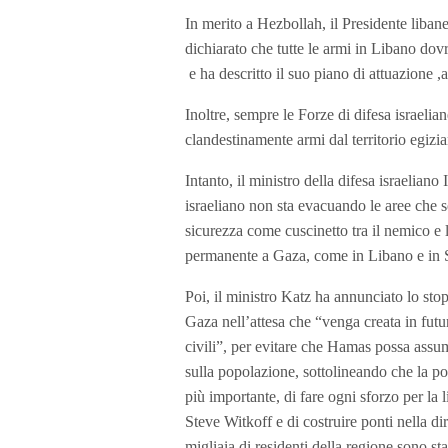
In merito a Hezbollah, il Presidente liba
dichiarato che tutte le armi in Libano dovr
e ha descritto il suo piano di attuazione 
Inoltre, sempre le Forze di difesa israeli
clandestinamente armi dal territorio egizia
Intanto, il ministro della difesa israeliano
israeliano non sta evacuando le aree che s
sicurezza come cuscinetto tra il nemico e 
permanente a Gaza, come in Libano e in S
Poi, il ministro Katz ha annunciato lo stop 
Gaza nell’attesa che “venga creata in futur
civili”, per evitare che Hamas possa assum
sulla popolazione, sottolineando che la pol
più importante, di fare ogni sforzo per la l
Steve Witkoff e di costruire ponti nella di
migliaia di residenti della regione sono sta