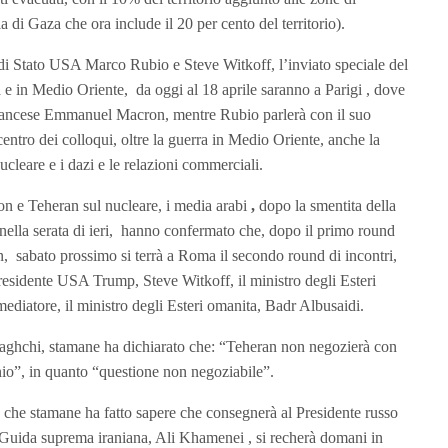
a di Gaza che ora include il 20 per cento del territorio).
 di Stato USA Marco Rubio e Steve Witkoff, l’inviato speciale del
 e in Medio Oriente, da oggi al 18 aprile saranno a Parigi , dove
francese Emmanuel Macron, mentre Rubio parlerà con il suo
ntro dei colloqui, oltre la guerra in Medio Oriente, anche la
cleare e i dazi e le relazioni commerciali.
ton e Teheran sul nucleare, i media arabi
,
dopo la smentita della
ella serata di ieri, hanno confermato che, dopo il primo round
n, sabato prossimo si terrà a Roma il secondo round di incontri,
Presidente USA Trump, Steve Witkoff, il ministro degli Esteri
mediatore, il ministro degli Esteri omanita, Badr Albusaidi.
Araghchi, stamane ha dichiarato che: “Teheran non negozierà con
anio”, in quanto “questione non negoziabile”.
, che stamane ha fatto sapere che consegnerà al Presidente russo
a Guida suprema iraniana, Ali Khamenei , si recherà domani in