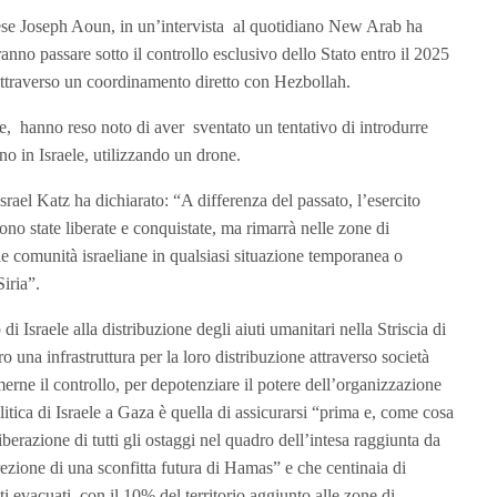
nese Joseph Aoun, in un’intervista al quotidiano New Arab ha
anno passare sotto il controllo esclusivo dello Stato entro il 2025
,attraverso un coordinamento diretto con Hezbollah.
ane, hanno reso noto di aver sventato un tentativo di introdurre
no in Israele, utilizzando un drone.
 Israel Katz ha dichiarato: “A differenza del passato, l’esercito
ono state liberate e conquistate, ma rimarrà nelle zone di
le comunità israeliane in qualsiasi situazione temporanea o
iria”.
di Israele alla distribuzione degli aiuti umanitari nella Striscia di
o una infrastruttura per la loro distribuzione attraverso società
erne il controllo, per depotenziare il potere dell’organizzazione
itica di Israele a Gaza è quella di assicurarsi “prima e, come cosa
iberazione di tutti gli ostaggi nel quadro dell’intesa raggiunta da
rezione di una sconfitta futura di Hamas” e che centinaia di
ti evacuati, con il 10% del territorio aggiunto alle zone di