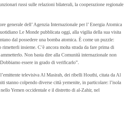
unzionari russi sulle relazioni bilaterali, la cooperazione regionale
tore generale dell’ Agenzia Internazionale per l’ Energia Atomica
quotidiano Le Monde pubblicata oggi, alla vigilia della sua visita
 lontano dal possedere una bomba atomica. È come un puzzle:
 rimetterli insieme. C’è ancora molta strada da fare prima di
 ammetterlo. Non basta dire alla Comunità internazionale non
Dobbiamo essere in grado di verificarlo”.
’emittente televisiva Al Masirah, dei ribelli Houthi, citata da Al
iti stanno colpendo diverse città yemenite, in particolare: l’isola
ello Yemen occidentale e il distretto di al-Zahir, nel