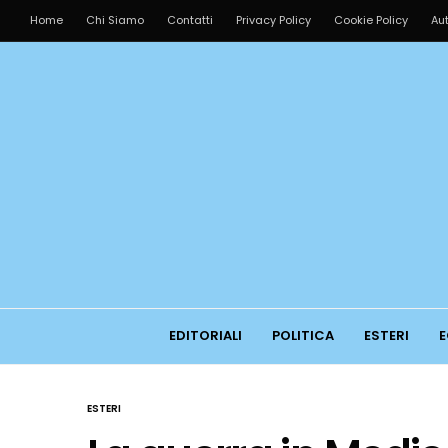
Home
Chi Siamo
Contatti
Privacy Policy
Cookie Policy
Aut
EDITORIALI
POLITICA
ESTERI
E
ESTERI