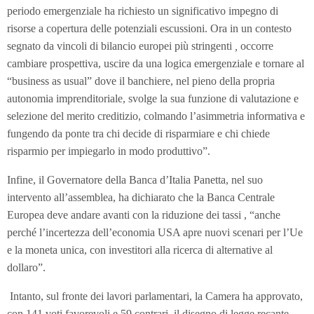
periodo emergenziale ha richiesto un significativo impegno di
risorse a copertura delle potenziali escussioni. Ora in un contesto
segnato da
vincoli di bilancio europei più stringenti
,
occorre
cambiare prospettiva, uscire da una logica emergenziale e tornare al
“business as usual” dove il banchiere, nel pieno della propria
autonomia imprenditoriale, svolge la sua funzione di valutazione e
selezione del merito creditizio, colmando l’asimmetria informativa e
fungendo da ponte tra chi decide di risparmiare e chi chiede
risparmio per impiegarlo in modo produttivo”.
Infine, il Governatore della Banca d’Italia Panetta, nel suo
intervento all’assemblea, ha dichiarato che la Banca Centrale
Europea deve andare avanti con la riduzione dei tassi , “anche
perché l’incertezza dell’economia USA apre nuovi scenari per l’Ue
e la moneta unica, con investitori alla ricerca di alternative al
dollaro”.
Intanto, sul fronte dei lavori parlamentari, la Camera ha approvato,
con 141 voti favorevoli e 59 contrari, il disegno di legge recante