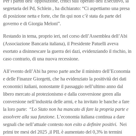
Per i partiti dell’ opposizione, critici sull’operato dell’Esecutivo, la
segretaria del Pd, Schlein , ha dichiarato: “Ci aspettiamo una presa
di posizione netta e forte, che fin qui non c’è stata da parte del
governo e di Giorgia Meloni”.
Restando in tema, proprio ieri, nel corso dell’Assemblea dell’Abi
(Associazione Bancaria italiana), il Presidente Patuelli aveva
esortato a disinnescare la guerra dei dazi, evidenziando il rischio, in
caso contrario, di una nuova recessione.
All’evento dell’Abi ha preso parte anche il ministro dell’Economia
e delle Finanze Giorgetti, che ha evidenziato la positività dei dati
economici italiani, nonostante il passaggio nell’ultimo anno dal
libero mercato al protezionismo e dalla conversione green alla
conversione nell’industria delle armi, e ha invitato le banche a fare
la loro parte: “
Lo Stato non ha mancato di fare la propria parte e
assolvere alla sua funzione
. L’economia italiana continua a dare
segnali che nell’attuale contesto
non esito a definire positivi
. Nei
primi tre mesi del 2025 ,il PIL è aumentato del 0,3% in termini