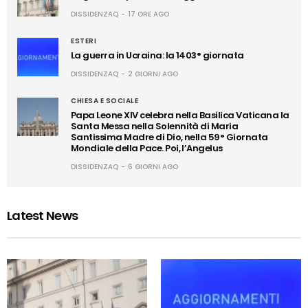
DISSIDENZAQ
17 ORE AGO
ESTERI
La guerra in Ucraina: la 1403° giornata
DISSIDENZAQ
2 GIORNI AGO
CHIESA E SOCIALE
Papa Leone XIV celebra nella Basilica Vaticana la
Santa Messa nella Solennità di Maria
Santissima Madre di Dio, nella 59° Giornata
Mondiale della Pace. Poi, l’Angelus
DISSIDENZAQ
6 GIORNI AGO
Latest News