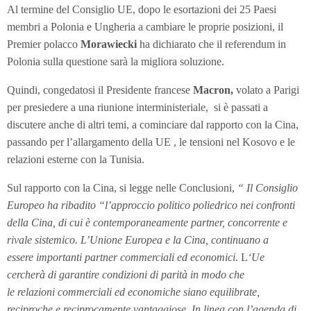
Al termine del Consiglio UE, dopo le esortazioni dei 25 Paesi
membri a Polonia e Ungheria a cambiare le proprie posizioni, il
Premier polacco
Morawiecki
ha dichiarato che il referendum in
Polonia sulla questione sarà la migliora soluzione.
Quindi, congedatosi il Presidente francese
Macron,
volato a Parigi
per presiedere a una riunione interministeriale, si è passati a
discutere anche di altri temi, a cominciare dal rapporto con la Cina,
passando per l’allargamento della UE , le tensioni nel Kosovo e le
relazioni esterne con la Tunisia.
Sul rapporto con la Cina, si legge nelle Conclusioni,
“ Il Consiglio
Europeo ha ribadito “l’approccio politico poliedrico nei confronti
della Cina, di cui è contemporaneamente partner, concorrente e
rivale sistemico. L’Unione Europea e la Cina, continuano a
essere importanti partner commerciali ed economici.
L
‘Ue
cercherà di garantire condizioni di parità in modo che
le relazioni commerciali ed economiche siano equilibrate,
reciproche e reciprocamente vantaggiose. In linea con l’agenda di