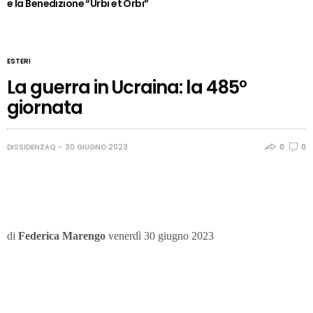
e la Benedizione “Urbi et Orbi”
ESTERI
La guerra in Ucraina: la 485°
giornata
DISSIDENZAQ
30 GIUGNO 2023
0
0
di
Federica Marengo
venerdì 30 giugno 2023