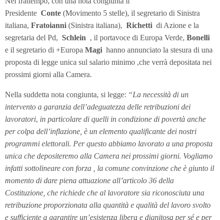
Nel frattempo, con una nota congiunta il
Presidente
Conte
(Movimento 5 stelle), il segretario di Sinistra
italiana,
Fratoianni
(Sinistra italiana),
Richetti
di Azione e la
segretaria del Pd,
Schlein
, il portavoce di Europa Verde,
Bonelli
e il segretario di +Europa
Magi
hanno annunciato la stesura di una
proposta di legge unica sul salario minimo ,che verrà depositata nei
prossimi giorni alla Camera.
Nella suddetta nota congiunta, si legge:
“La necessità di un
intervento a garanzia dell’adeguatezza delle retribuzioni dei
lavoratori
,
in particolare di quelli in condizione di povertà anche
per colpa dell’inflazione, è un elemento qualificante dei nostri
programmi elettorali. Per questo abbiamo lavorato a una proposta
unica che depositeremo alla Camera nei prossimi giorni.
Vogliamo
infatti sottolineare con forza , la comune convinzione che è giunto il
momento di dare piena attuazione all’articolo 36 della
Costituzione, che richiede che al lavoratore sia riconosciuta una
retribuzione proporzionata alla quantità e qualità del lavoro svolto
e sufficiente a garantire un’esistenza libera e dignitosa per sé e per