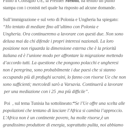
Finito il Consiglio UE, la Premier
Meloni
, ha tenuto un punto
stampa con i cronisti nel quale ha risposto ad alcune domande.
Sull’immigrazione e sul veto di Polonia e Ungheria ha spiegato:
“
Ho tentato di mediare fino all’ultimo con Polonia e
Ungheria.
Ora continueremo a lavorare con questi due.
Non sono
delusa mai da chi difende i propri interessi nazionali. La loro
posizione non riguarda la dimensione esterna che è la priorità
italiana ed è l’unione modo per affrontare la migrazione mettendo
d’accordo tutti. La questione che pongono polacchi e ungheresi
non è peregrina, sono probabilmente i due paesi che si stanno
occupando più di profughi ucraini, lo fanno con risorse Ue che non
sono sufficienti; mercoledì sarò a Varsavia. Continuerà a lavorare
per una mediazione con i 25 ,ma più difficile”
.
Poi , sul tema Tunisia ha sottolineato:
“
Se l’Ue offre una scelta alle
popolazioni che tentano di lasciare l’Africa si cambia l’approccio.
L’Africa non è un continente povero, ha molte risorse,è un
grandissimo produttore di energia, soprattutto pulita, noi abbiamo