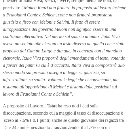
Il leader di Italia Viva, Renzi, invece, sempre mediante nota, ha
precisato:
“Matteo Renzi non firmerà la proposta sul lavoro insieme
a Fratoianni Conte e Schlein, come non firmerà proposte su
giustizia o fisco con Meloni e Salvini. Il fatto di essere
all’opposizione del governo Meloni non significa essere in una
coalizione alternativa. Nel merito sul salario minimo Italia Viva
aveva presentato alle elezioni un testo diverso da quello che è stato
proposto dal Campo Largo e dunque, in coerenza con il mandato
elettorale, Italia Viva proporrà degli emendamenti al testo, votando
a favore dei punti su cui è d’accordo. Italia Viva si comporterà allo
stesso modo sui prossimi disegni di legge su giustizia, su
infrastrutture, su sanità. Votiamo le leggi che ci convincono, ma
restiamo all’opposizione di Meloni e distanti dalle posizioni sul
lavoro di Fratoianni Conte e Schlein”.
A proposito di Lavoro, l’
Istat
ha reso noti i dati sulla
disoccupazione, secondo cui a maggio,il tasso di disoccupazione è
sceso al 7,6% (-0,1 punti) anche se quello giovanile dei ragazzi tra
15 e 24 anni è peggiorato , raggiungendo il 21,7% con un