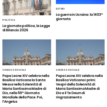
ESTERI
La guerra in Ucraina: la 1403°
giornata
POLITICA
La giornata politica, la Legge
di Bilancio 2026
CHIESA E SOCIALE
CHIESA E SOCIALE
Papa Leone XIV celebra nella
Papa Leone XIV celebra nella
Basilica Vaticana la Santa
Basilica Vaticana i primi
Messa nella Solennità di
Vespri della Solennità di
Maria Santissima Madre di
Maria Santissima Madre di
Dio, nella 59° Giornata
Dio e il Te Deum di
Mondiale della Pace. Poi,
ringraziamento
l’Angelus