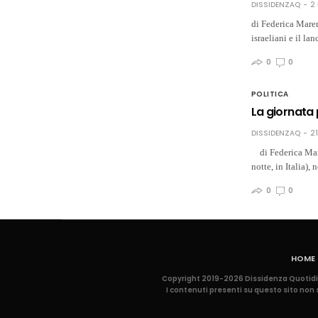
DISSIDENZAQ
2
di Federica Mar
israeliani e il la
0
0
POLITICA
La giornata 
DISSIDENZAQ
2
di Federica Mare
notte, in Italia)
0
0
HOME
Copyright 2019-2026 Dissidenza Quotidian
I contenuti presenti su questo sito non so