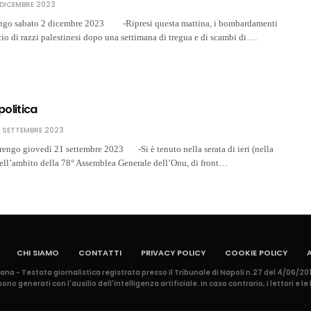
 DICEMBRE 2023
engo sabato 2 dicembre 2023 -Ripresi questa mattina, i bombardamenti
ncio di razzi palestinesi dopo una settimana di tregua e di scambi di …
politica
1 SETTEMBRE 2023
ngo giovedì 21 settembre 2023 -Si è tenuto nella serata di ieri (nella
, nell’ambito della 78° Assemblea Generale dell’Onu, di front…
CHI SIAMO
CONTATTI
PRIVACY POLICY
COOKIE POLICY
a - Testata giornalistica registrata presso il Tribunale di Napoli n.27 del 4/06/201
no generati con l'ausilio dell'intelligenza artificiale. In caso contrario, i lettori e 