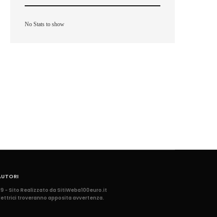
No Stats to show
AUTORI
9 - Sito Realizzato da SitiWeba100euro.it
le lettrici troveranno apposita avvertenza.