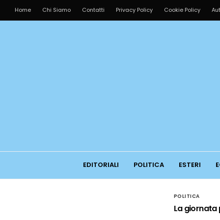
Home
Chi Siamo
Contatti
Privacy Policy
Cookie Policy
Aut
EDITORIALI
POLITICA
ESTERI
E
POLITICA
La giornata 