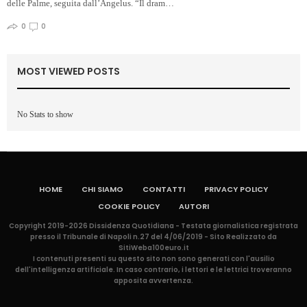
delle Palme, seguita dall’Angelus. “Il dram…
0
0
MOST VIEWED POSTS
No Stats to show
HOME
CHI SIAMO
CONTATTI
PRIVACY POLICY
COOKIE POLICY
AUTORI
Copyright 2019-2026 Dissidenza Quotidiana - Testata giornalistica registrata
presso il Tribunale di Napoli n.27 del 4/06/2019 - Sito Realizzato da
SitiWeba100euro.it
I contenuti presenti su questo sito non sono generati con l'ausilio
dell'intelligenza artificiale. In caso contrario, i lettori e le lettrici troveranno
apposita avvertenza.